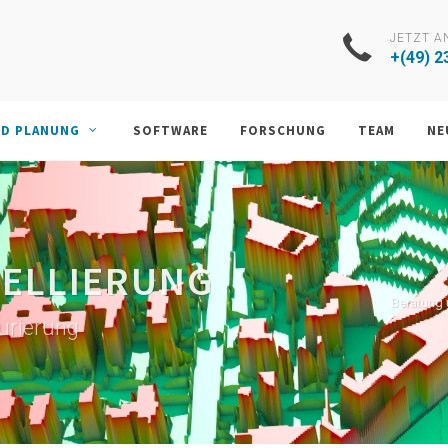
JETZT A
+(49) 2
ND PLANUNG
SOFTWARE
FORSCHUNG
TEAM
NE
ELLIERUNG
Beratung 
urierung