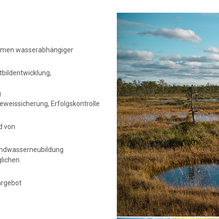
ahmen wasserabhängiger
tbildentwicklung,
g
weissicherung, Erfolgskontrolle
d von
rundwasserneubildung
glichen
argebot